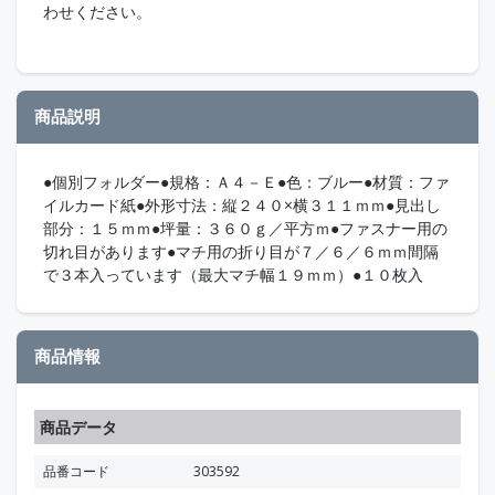
わせください。
商品説明
●個別フォルダー●規格：Ａ４－Ｅ●色：ブルー●材質：ファ
イルカード紙●外形寸法：縦２４０×横３１１ｍｍ●見出し
部分：１５ｍｍ●坪量：３６０ｇ／平方ｍ●ファスナー用の
切れ目があります●マチ用の折り目が７／６／６ｍｍ間隔
で３本入っています（最大マチ幅１９ｍｍ）●１０枚入
商品情報
商品データ
品番コード
303592