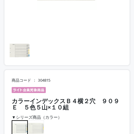
商品コード
304815
カラーインデックスＢ４横２穴 ９０９
Ｅ ５色５山×１０組
▼シリーズ商品（カラー）