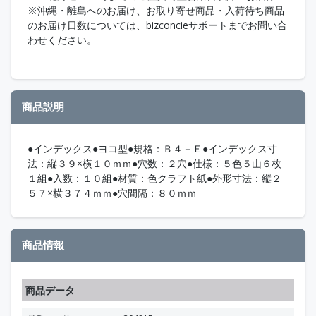
※沖縄・離島へのお届け、お取り寄せ商品・入荷待ち商品
のお届け日数については、bizconcieサポートまでお問い合
わせください。
商品説明
●インデックス●ヨコ型●規格：Ｂ４－Ｅ●インデックス寸
法：縦３９×横１０ｍｍ●穴数：２穴●仕様：５色５山６枚
１組●入数：１０組●材質：色クラフト紙●外形寸法：縦２
５７×横３７４ｍｍ●穴間隔：８０ｍｍ
商品情報
商品データ