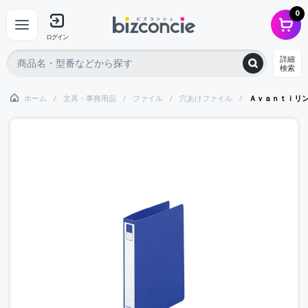
0
ログイン
詳細
検索
ホーム
文具・事務用品
ファイル
穴あけファイル
Ａｖａｎｔｉリ