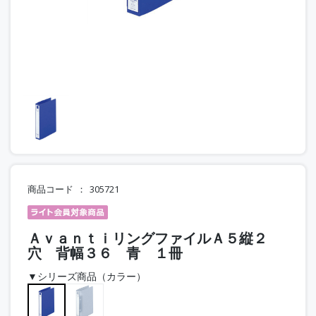
商品コード
305721
ＡｖａｎｔｉリングファイルＡ５縦２
穴 背幅３６ 青 １冊
▼シリーズ商品（カラー）