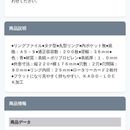
わせください。
商品説明
●リングファイル●タテ型●丸型リング●内ポケット無●規
格：Ａ５－Ｓ●適正収容数：２００枚●背幅：３６ｍｍ●
色：青●材質：表紙＝ポリプロピレン●表紙厚：１．０ｍｍ
●外形寸法：縦２２０×横１７６ｍｍ●穴数：２穴●穴間隔：
８０ｍｍ●リング内径：２５ｍｍ●ロータリーカード２枚付
●フラットになり見やすく持ちやすい、ＫＡＤＯ－ＬＯＣ
Ｋ加工
商品情報
商品データ