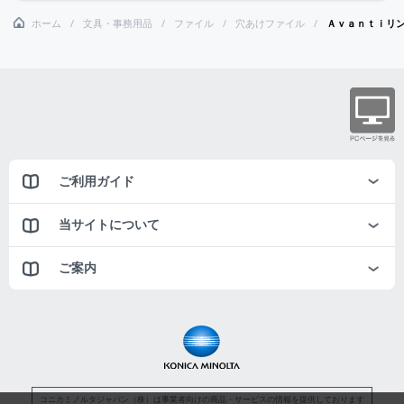
ホーム
文具・事務用品
ファイル
穴あけファイル
Ａｖａｎｔｉリ
ご利用ガイド
当サイトについて
ご案内
コニカミノルタジャパン（株）は事業者向けの商品・サービスの情報を提供しております