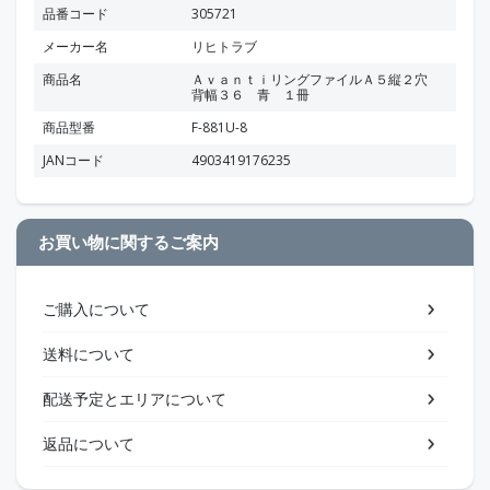
品番コード
305721
メーカー名
リヒトラブ
商品名
ＡｖａｎｔｉリングファイルＡ５縦２穴
背幅３６ 青 １冊
商品型番
F-881U-8
JANコード
4903419176235
お買い物に関するご案内
ご購入について
送料について
配送予定とエリアについて
返品について