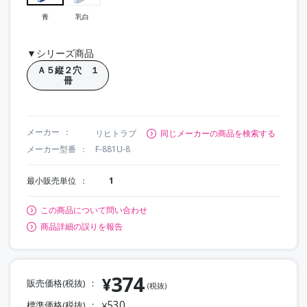
青
乳白
▼シリーズ商品
Ａ５縦２穴 １
冊
メーカー
リヒトラブ
同じメーカーの商品を検索する
メーカー型番
F-881U-8
最小販売単位
1
この商品について問い合わせ
商品詳細の誤りを報告
374
¥
販売価格(税抜)
(税抜)
530
標準価格(税抜)
¥