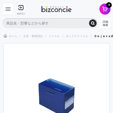
0
ログイン
詳細
検索
ホーム
文具・事務用品
ファイル
ボックスファイル
Ｄｅｊａｖｕ