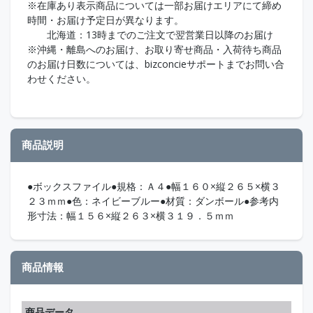
※在庫あり表示商品については一部お届けエリアにて締め
時間・お届け予定日が異なります。
北海道：13時までのご注文で翌営業日以降のお届け
※沖縄・離島へのお届け、お取り寄せ商品・入荷待ち商品
のお届け日数については、bizconcieサポートまでお問い合
わせください。
商品説明
●ボックスファイル●規格：Ａ４●幅１６０×縦２６５×横３
２３ｍｍ●色：ネイビーブルー●材質：ダンボール●参考内
形寸法：幅１５６×縦２６３×横３１９．５ｍｍ
商品情報
商品データ