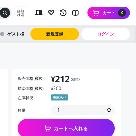
詳細
カート
0
検索
ゲスト
新規登録
ログイン
212
¥
販売価格(税抜)
(税抜)
300
標準価格(税抜)
¥
在庫状況
在庫あり
数量
カートへ入れる