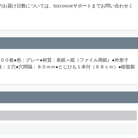
届け日数については、bizconcieサポートまでお問い合わせく
０００枚●色：グレー●材質：表紙＝紙（ファイル用紙）●外形寸
数：２穴●穴間隔：８０ｍｍ●とじひも１本付（６８ｃｍ）●樹脂製