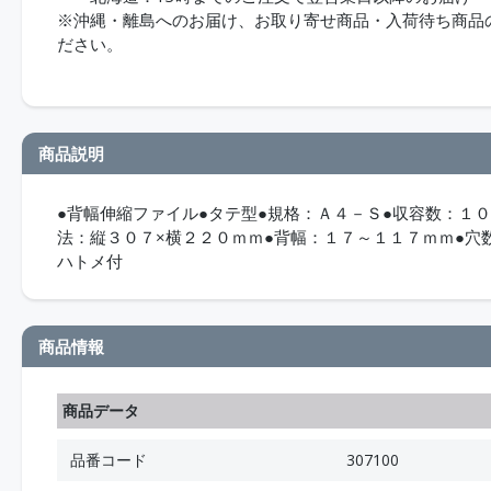
※沖縄・離島へのお届け、お取り寄せ商品・入荷待ち商品のお
ださい。
商品説明
●背幅伸縮ファイル●タテ型●規格：Ａ４－Ｓ●収容数：１
法：縦３０７×横２２０ｍｍ●背幅：１７～１１７ｍｍ●穴
ハトメ付
商品情報
商品データ
品番コード
307100