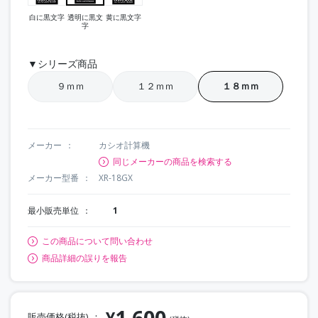
白に黒文字
透明に黒文
黄に黒文字
字
▼シリーズ商品
９ｍｍ
１２ｍｍ
１８ｍｍ
メーカー
カシオ計算機
同じメーカーの商品を検索する
メーカー型番
XR-18GX
最小販売単位
1
この商品について問い合わせ
商品詳細の誤りを報告
1,600
¥
販売価格(税抜)