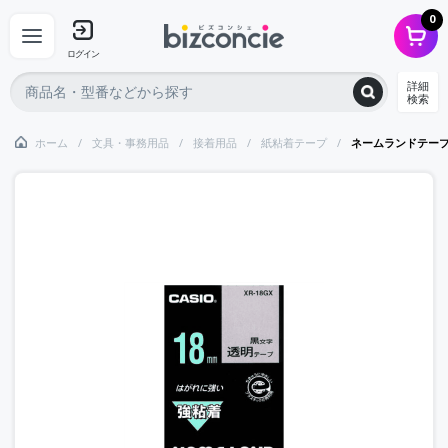
0
ログイン
詳細
検索
ホーム
文具・事務用品
接着用品
紙粘着テープ
ネームランドテー