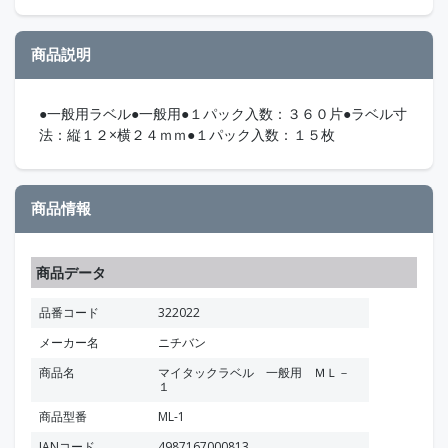
商品説明
●一般用ラベル●一般用●１パック入数：３６０片●ラベル寸
法：縦１２×横２４ｍｍ●１パック入数：１５枚
商品情報
商品データ
品番コード
322022
メーカー名
ニチバン
商品名
マイタックラベル 一般用 ＭＬ－
１
商品型番
ML-1
JANコード
4987167000813