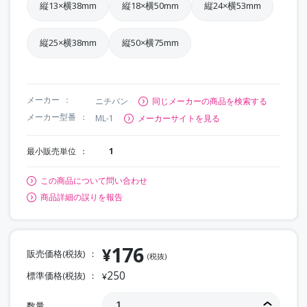
縦13×横38mm
縦18×横50mm
縦24×横53mm
縦25×横38mm
縦50×横75mm
メーカー
ニチバン
同じメーカーの商品を検索する
メーカー型番
ML-1
メーカーサイトを見る
最小販売単位
1
この商品について問い合わせ
商品詳細の誤りを報告
176
¥
販売価格(税抜)
(税抜)
250
標準価格(税抜)
¥
数量