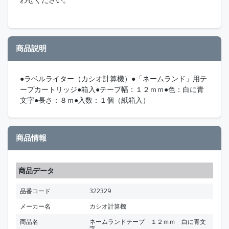
商品説明
●ラベルライター（カシオ計算機）●「ネームランド」用テ
ープカートリッジ●箱入●テープ幅：１２ｍｍ●色：白に青
文字●長さ：８ｍ●入数：１個（紙箱入）
商品情報
商品データ
品番コード
322329
メーカー名
カシオ計算機
商品名
ネームランドテープ １２ｍｍ 白に青文
字