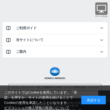
ご利用ガイド
当サイトについて
ご案内
コニカミノルタジャパン（株）は事業者向けの商品・サービスの情報を提供しております
このサイトではCookieを使用しています。「承
諾」を押すか、サイトの使用を続けることで
承諾する
Cookieの使用を承諾したことになります。
コニカミノルタジャパン株式会社／東京都公安委員会
古物商許可証番号 第3010916054482号
ビズコンシェの個人情報の取扱いについて
© 2014-2025 KONICA MINOLTA JAPAN, INC.