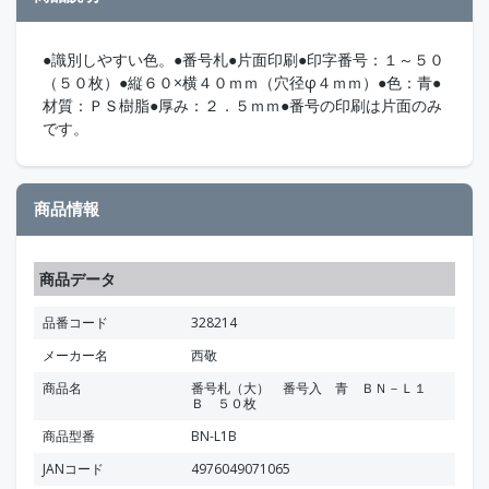
●識別しやすい色。●番号札●片面印刷●印字番号：１～５０
（５０枚）●縦６０×横４０ｍｍ（穴径φ４ｍｍ）●色：青●
材質：ＰＳ樹脂●厚み：２．５ｍｍ●番号の印刷は片面のみ
です。
商品情報
商品データ
品番コード
328214
メーカー名
西敬
商品名
番号札（大） 番号入 青 ＢＮ－Ｌ１
Ｂ ５０枚
商品型番
BN-L1B
JANコード
4976049071065