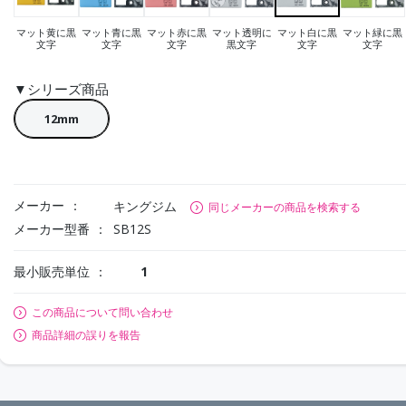
マット黄に黒
マット青に黒
マット赤に黒
マット透明に
マット白に黒
マット緑に黒
文字
文字
文字
黒文字
文字
文字
▼シリーズ商品
12mm
メーカー
キングジム
同じメーカーの商品を検索する
メーカー型番
SB12S
最小販売単位
1
この商品について問い合わせ
商品詳細の誤りを報告