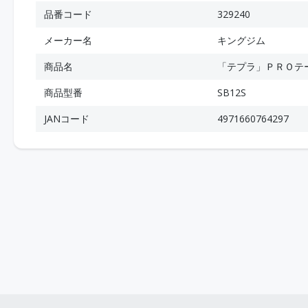
品番コード
329240
メーカー名
キングジム
商品名
「テプラ」ＰＲＯテ
商品型番
SB12S
JANコード
4971660764297