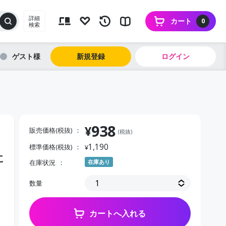
詳細
カート
0
検索
ゲスト
新規登録
ログイン
938
¥
販売価格(税抜)
(税抜)
1,190
標準価格(税抜)
¥
に
在庫状況
在庫あり
数量
カートへ入れる