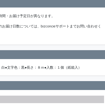
時間・お届け予定日が異なります。
届け日数については、bizconcieサポートまでお問い合わせく
：白●文字色：黒●長さ：８ｍ●入数：１個（紙箱入）