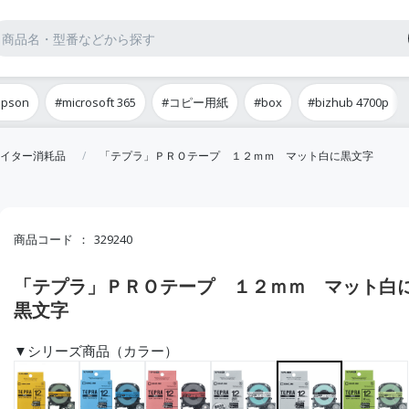
epson
#microsoft 365
#コピー用紙
#box
#bizhub 4700p
イター消耗品
「テプラ」ＰＲＯテープ １２ｍｍ マット白に黒文字
商品コード
329240
「テプラ」ＰＲＯテープ １２ｍｍ マット白
黒文字
▼シリーズ商品（カラー）