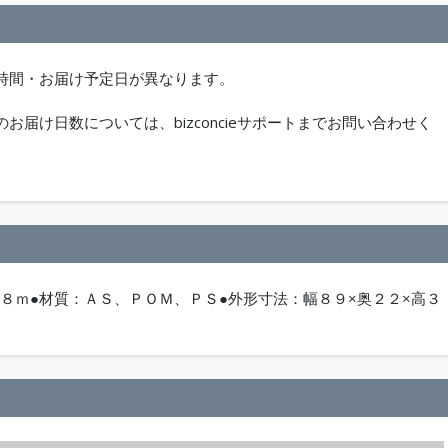
時間・お届け予定日が異なります。
届け日数については、bizconcieサポートまでお問い合わせく
長８ｍ●材質：ＡＳ、ＰＯＭ、ＰＳ●外形寸法：幅８９×奥２２×高３