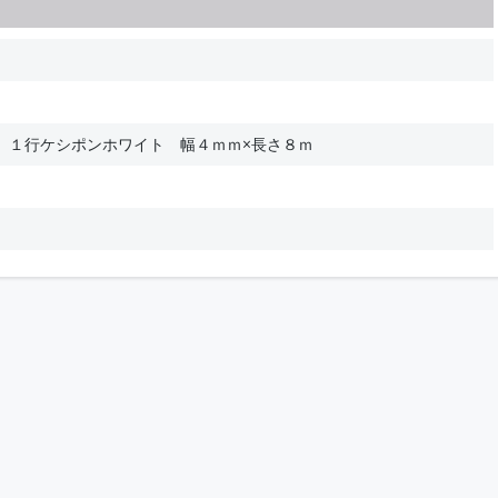
 １行ケシポンホワイト 幅４ｍｍ×長さ８ｍ