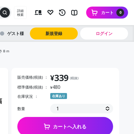
詳細
カート
0
検索
ゲスト
新規登録
ログイン
さ８ｍ
339
¥
販売価格(税抜)
(税抜)
480
標準価格(税抜)
¥
在庫状況
在庫あり
幅
数量
カートへ入れる