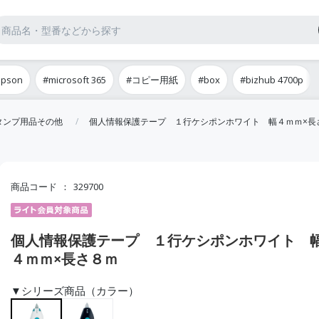
epson
#microsoft 365
#コピー用紙
#box
#bizhub 4700p
タンプ用品その他
個人情報保護テープ １行ケシポンホワイト 幅４ｍｍ×長
商品コード
329700
個人情報保護テープ １行ケシポンホワイト 
４ｍｍ×長さ８ｍ
▼シリーズ商品（カラー）