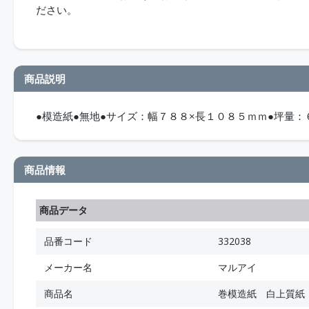
ださい。
商品説明
●模造紙●無地●サイズ：幅７８８×長１０８５ｍｍ●坪量：
商品情報
商品データ
品番コード
332038
メーカー名
マルアイ
商品名
巻模造紙 白上質紙