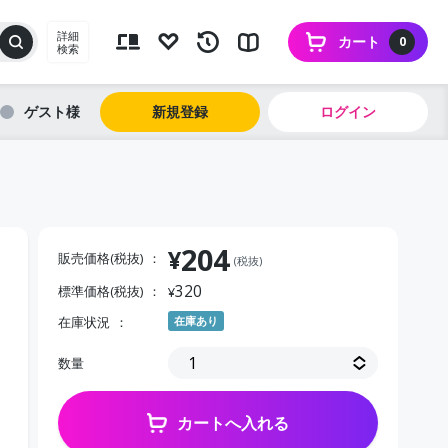
詳細
カート
0
検索
ゲスト
新規登録
ログイン
204
¥
販売価格(税抜)
(税抜)
320
標準価格(税抜)
¥
在庫状況
在庫あり
数量
カートへ入れる