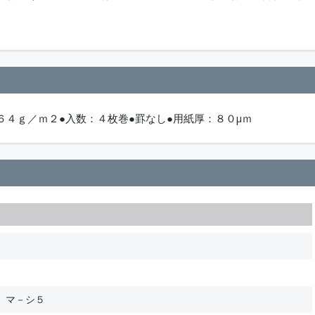
６４ｇ／ｍ２●入数：４枚巻●罫なし●用紙厚：８０μｍ
 マ－シ５