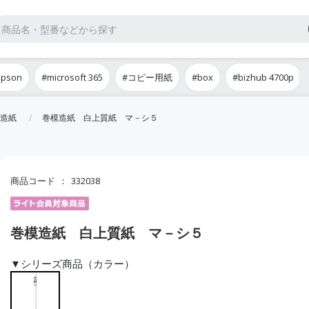
epson
#microsoft 365
#コピー用紙
#box
#bizhub 4700p
造紙
巻模造紙 白上質紙 マ－シ５
商品コード
332038
巻模造紙 白上質紙 マ－シ５
▼シリーズ商品（カラー）