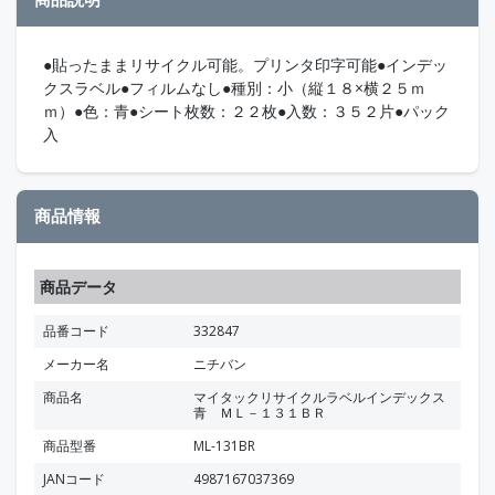
●貼ったままリサイクル可能。プリンタ印字可能●インデッ
クスラベル●フィルムなし●種別：小（縦１８×横２５ｍ
ｍ）●色：青●シート枚数：２２枚●入数：３５２片●パック
入
商品情報
商品データ
品番コード
332847
メーカー名
ニチバン
商品名
マイタックリサイクルラベルインデックス
青 ＭＬ－１３１ＢＲ
商品型番
ML-131BR
JANコード
4987167037369