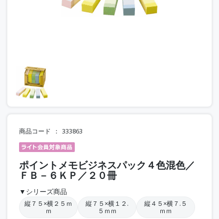
商品コード
333863
ポイントメモビジネスパック４色混色／
ＦＢ－６ＫＰ／２０冊
▼シリーズ商品
縦７５×横２５ｍ
縦７５×横１２.
縦４５×横７.５
ｍ
５ｍｍ
ｍｍ