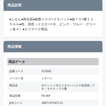
商品説明
●ふせん●再生紙●枚数１００×２０パッド●縦７５×横１２．
５ｍｍ●色：混色（イエロー×８、ピンク・ブルー・グリー
ン各４）●エコマーク商品
商品情報
商品データ
品番コード
333863
メーカー名
ニチバン
商品名
ポイントメモビジネスパック４色混色／Ｆ
Ｂ－６ＫＰ／２０冊
商品型番
FB-6KP
JANコード
4987167047122