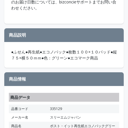
のお届け日数については、bizconcieサポートまでお問い合
わせください。
商品説明
●ふせん●再生紙●エコノパック●枚数１００×１０パッド●縦
７５×横５０ｍｍ●色：グリーン●エコマーク商品
商品情報
商品データ
品番コード
335129
メーカー名
スリーエムジャパン
商品名
ポスト・イット再生紙エコノパックグリー