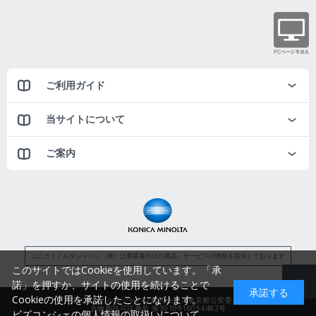
ご利用ガイド
当サイトについて
ご案内
コニカミノルタジャパン（株）は事業者向けの商品・サービスの情報を提供しております
このサイトではCookieを使用しています。「承
諾」を押すか、サイトの使用を続けることで
承諾する
Cookieの使用を承諾したことになります。
コニカミノルタジャパン株式会社／東京都公安委員会
古物商許可証番号 第3010916054482号
ビズコンシェの個人情報の取扱いについて