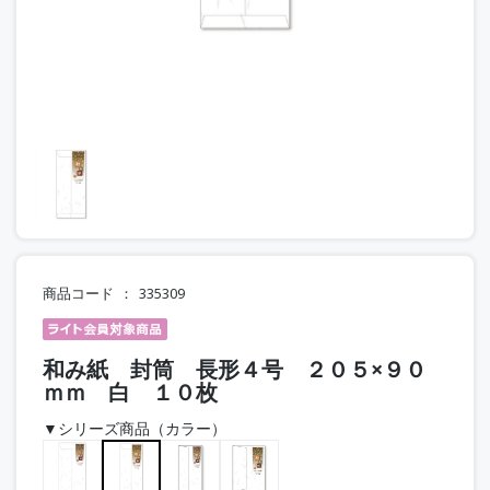
商品コード
335309
和み紙 封筒 長形４号 ２０５×９０
ｍｍ 白 １０枚
▼シリーズ商品（カラー）