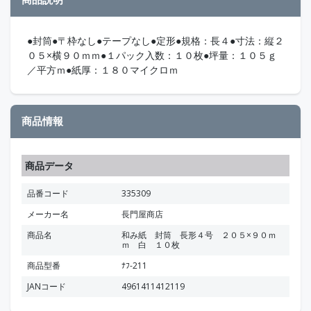
●封筒●〒枠なし●テープなし●定形●規格：長４●寸法：縦２
０５×横９０ｍｍ●１パック入数：１０枚●坪量：１０５ｇ
／平方ｍ●紙厚：１８０マイクロｍ
商品情報
商品データ
品番コード
335309
メーカー名
長門屋商店
商品名
和み紙 封筒 長形４号 ２０５×９０ｍ
ｍ 白 １０枚
商品型番
ﾅﾌ-211
JANコード
4961411412119