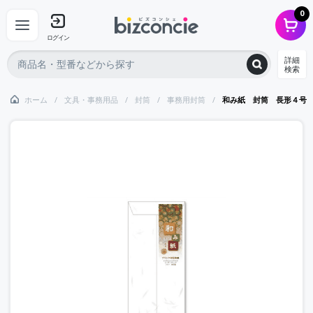
0
ログイン
詳細
検索
ホーム
文具・事務用品
封筒
事務用封筒
和み紙 封筒 長形４号 