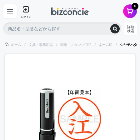
0
ログイン
詳細
検索
ホーム
文具・事務用品
印章・スタンプ用品
ネーム印
シヤチハタ