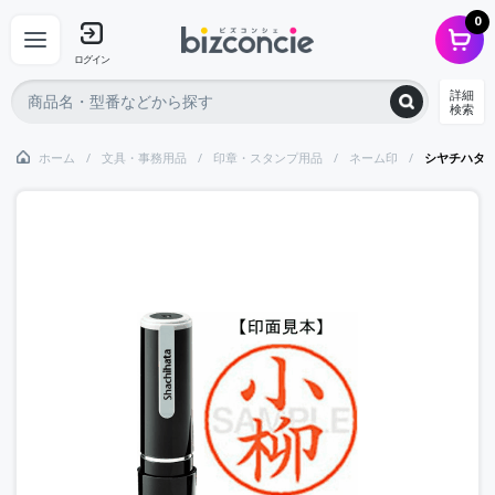
0
ログイン
詳細
検索
ホーム
文具・事務用品
印章・スタンプ用品
ネーム印
シヤチハタ