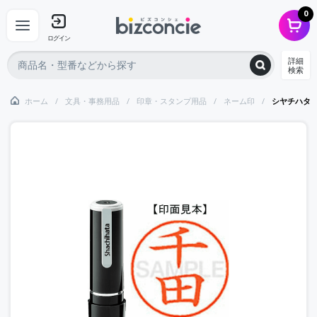
0
ログイン
詳細
検索
ホーム
文具・事務用品
印章・スタンプ用品
ネーム印
シヤチハタ