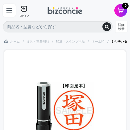
0
ログイン
詳細
検索
ホーム
文具・事務用品
印章・スタンプ用品
ネーム印
シヤチハタ