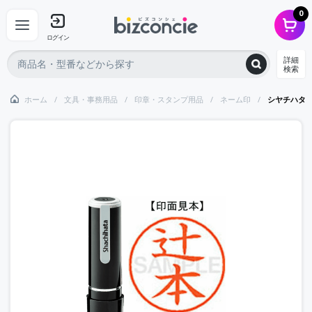
0
ログイン
詳細
検索
ホーム
文具・事務用品
印章・スタンプ用品
ネーム印
シヤチハタ