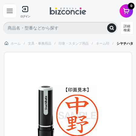
0
ログイン
詳細
検索
ホーム
文具・事務用品
印章・スタンプ用品
ネーム印
シヤチハタ