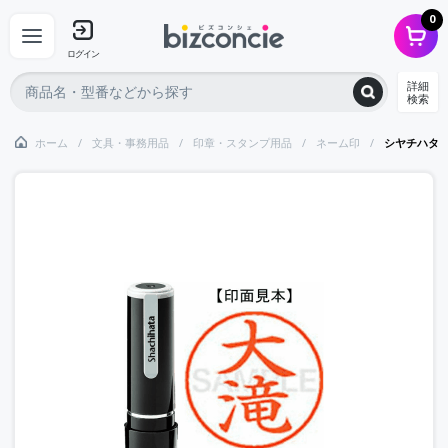
0
ログイン
詳細
検索
ホーム
文具・事務用品
印章・スタンプ用品
ネーム印
シヤチハタ