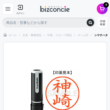
0
ログイン
詳細
検索
ホーム
文具・事務用品
印章・スタンプ用品
ネーム印
シヤチハタ