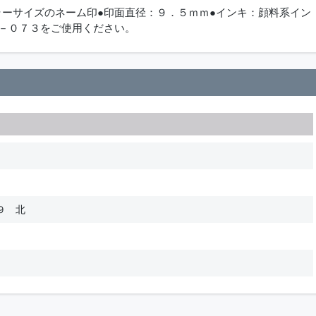
ラーサイズのネーム印●印面直径：９．５ｍｍ●インキ：顔料系イン
０－０７３をご使用ください。
９ 北