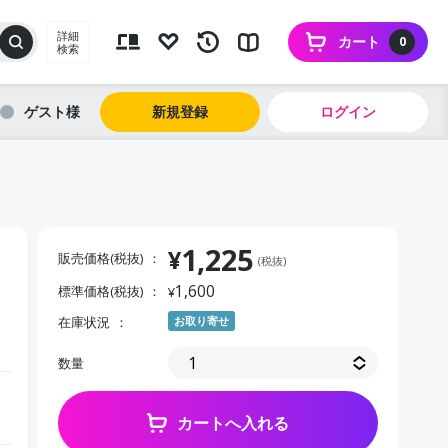
詳細
カート
0
検索
ゲスト
新規登録
ログイン
1,225
¥
販売価格(税抜)
(税抜)
1,600
標準価格(税抜)
¥
在庫状況
お取り寄せ
数量
カートへ入れる