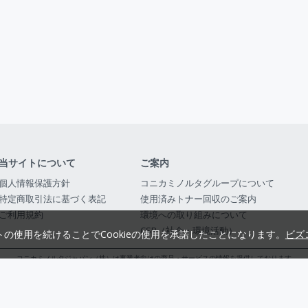
当サイトについて
ご案内
個人情報保護方針
コニカミノルタグループについて
特定商取引法に基づく表記
使用済みトナー回収のご案内
ご利用規約
環境への取り組みについて
CSR（社会・環境活動）
トの使用を続けることでCookieの使用を承諾したことになります。
ビズ
コニカミノルタジャパン（株）は事業者向けの商品・サービスの情報を提供しております
コニカミノルタジャパン株式会社／東京都公安委員会 古物商許可証番号 第3010916054482
© 2014-
2026
KONICA MINOLTA JAPAN, INC.