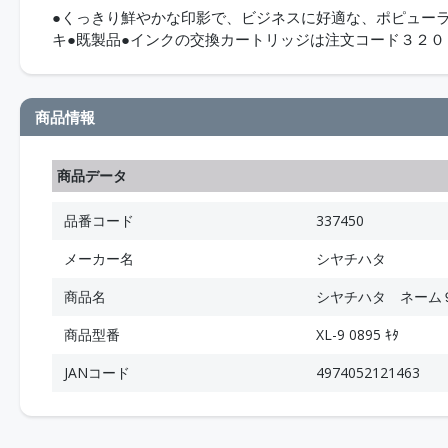
●くっきり鮮やかな印影で、ビジネスに好適な、ポピュー
キ●既製品●インクの交換カートリッジは注文コード３２
商品情報
商品データ
品番コード
337450
メーカー名
シヤチハタ
商品名
シヤチハタ ネーム
商品型番
XL-9 0895 ｷﾀ
JANコード
4974052121463