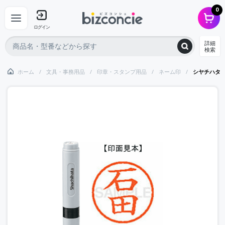
0
ログイン
詳細
検索
ホーム
文具・事務用品
印章・スタンプ用品
ネーム印
シヤチハタ