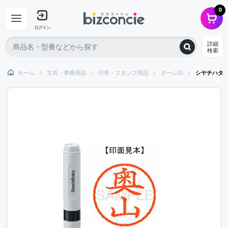
0
ログイン
詳細
検索
ホーム
文具・事務用品
印章・スタンプ用品
ネーム印
シヤチハタ