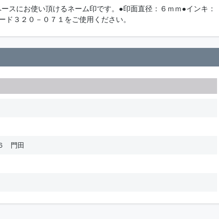
ペースにお使い頂けるネーム印です。●印面直径：６ｍｍ●インキ：
コード３２０－０７１をご使用ください。
６ 門田