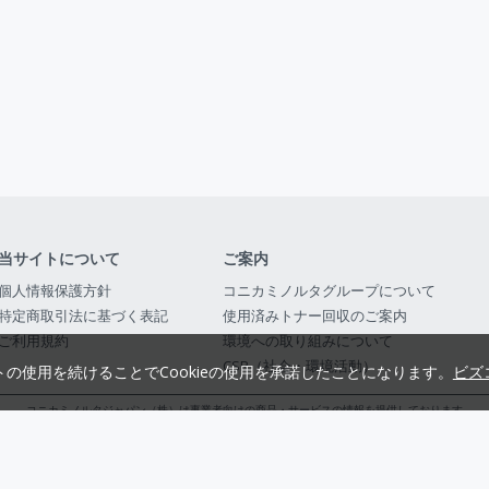
当サイトについて
ご案内
個人情報保護方針
コニカミノルタグループについて
特定商取引法に基づく表記
使用済みトナー回収のご案内
ご利用規約
環境への取り組みについて
CSR（社会・環境活動）
トの使用を続けることでCookieの使用を承諾したことになります。
ビズ
コニカミノルタジャパン（株）は事業者向けの商品・サービスの情報を提供しております
コニカミノルタジャパン株式会社／東京都公安委員会 古物商許可証番号 第3010916054482
© 2014-
2026
KONICA MINOLTA JAPAN, INC.