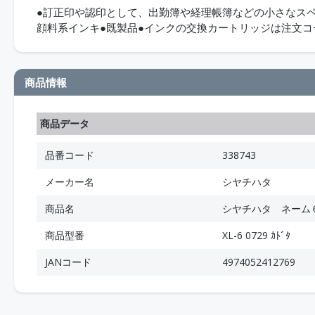
●訂正印や認印として、出勤簿や経理帳簿などの小さなス
顔料系インキ●既製品●インクの交換カートリッジは注文
商品情報
商品データ
品番コード
338743
メーカー名
シヤチハタ
商品名
シヤチハタ ネーム
商品型番
XL-6 0729 ｶﾄﾞﾀ
JANコード
4974052412769