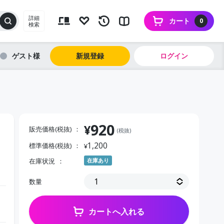
詳細
カート
0
検索
ゲスト
新規登録
ログイン
920
¥
販売価格(税抜)
(税抜)
1,200
標準価格(税抜)
¥
在庫状況
在庫あり
数量
カートへ入れる