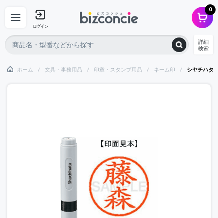
0
ログイン
詳細
検索
ホーム
文具・事務用品
印章・スタンプ用品
ネーム印
シヤチハタ