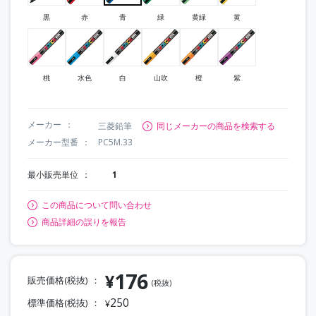
黒
赤
青
緑
黄緑
黄
桃
水色
白
山吹
橙
紫
メーカー
三菱鉛筆
同じメーカーの商品を検索する
メーカー型番
PC5M.33
最小販売単位
1
この商品について問い合わせ
商品詳細の誤りを報告
176
¥
販売価格(税抜)
(税抜)
250
標準価格(税抜)
¥