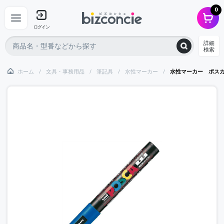
0
ログイン
詳細
検索
ホーム
文具・事務用品
筆記具
水性マーカー
水性マーカー ポス