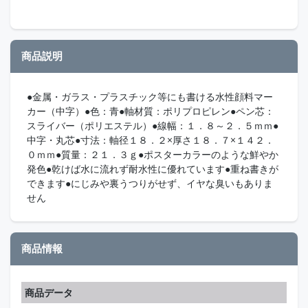
商品説明
●金属・ガラス・プラスチック等にも書ける水性顔料マー
カー（中字）●色：青●軸材質：ポリプロピレン●ペン芯：
スライバー（ポリエステル）●線幅：１．８～２．５ｍｍ●
中字・丸芯●寸法：軸径１８．２×厚さ１８．７×１４２．
０ｍｍ●質量：２１．３ｇ●ポスターカラーのような鮮やか
発色●乾けば水に流れず耐水性に優れています●重ね書きが
できます●にじみや裏うつりがせず、イヤな臭いもありま
せん
商品情報
商品データ