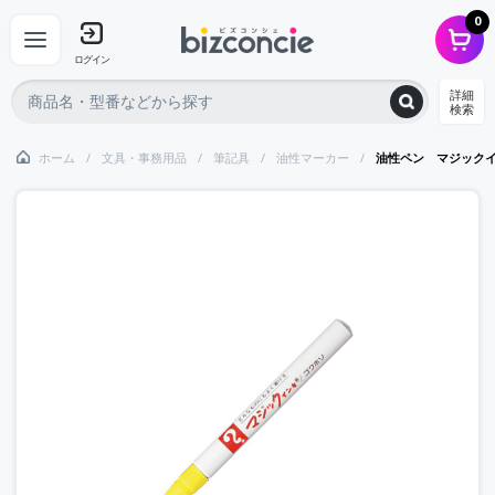
0
ログイン
詳細
検索
ホーム
文具・事務用品
筆記具
油性マーカー
油性ペン マジック