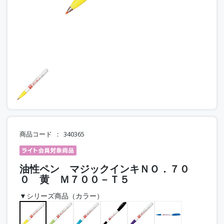
商品コード
340365
油性ペン マジックインキＮＯ．７０
０ 黄 Ｍ７００－Ｔ５
▼シリーズ商品（カラー）