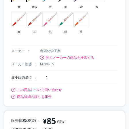
黄
黄緑
空
黒
紫
青
赤
茶
桃
緑
橙
メーカー
寺西化学工業
同じメーカーの商品を検索する
メーカー型番
M700-T5
最小販売単位
1
この商品について問い合わせ
商品詳細の誤りを報告
85
¥
販売価格(税抜)
(税抜)