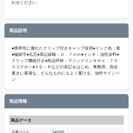
わせください。
商品説明
●携帯性に優れたクリップ付きキャップ採用●インク色：黄
●極細字●丸芯●筆記線幅：０．７ｍｍ●インキ：油性染料●
クリップ機能付き●商品呼称：マジックインキＮｏ．７０
０ゴクホソ●ＣＤ－Ｒなどの表記をはじめ、事務用、宛名
書きに最適な、どんなものにもよく書ける、油性サインペ
ン
商品情報
商品データ
品番コード
340365