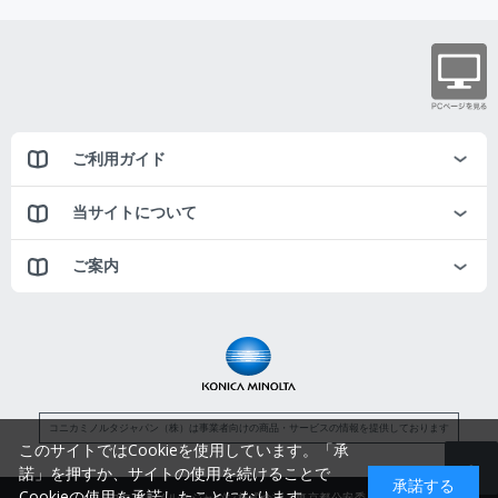
ご利用ガイド
当サイトについて
ご案内
コニカミノルタジャパン（株）は事業者向けの商品・サービスの情報を提供しております
このサイトではCookieを使用しています。「承
諾」を押すか、サイトの使用を続けることで
承諾する
Cookieの使用を承諾したことになります。
コニカミノルタジャパン株式会社／東京都公安委員会