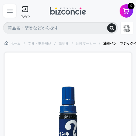
0
ログイン
詳細
検索
ホーム
文具・事務用品
筆記具
油性マーカー
油性ペン マジック