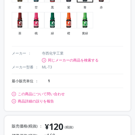
黄
空
黒
紫
青
赤
茶
桃
緑
橙
黄緑
メーカー
寺西化学工業
同じメーカーの商品を検索する
メーカー型番
ML-T3
最小販売単位
1
この商品について問い合わせ
商品詳細の誤りを報告
120
¥
販売価格(税抜)
(税抜)