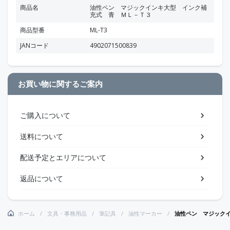
商品名
油性ペン マジックインキ大型 インク補
充式 青 ＭＬ－Ｔ３
商品型番
ML-T3
JANコード
4902071500839
お買い物に関するご案内
ご購入について
送料について
配送予定とエリアについて
返品について
ホーム
文具・事務用品
筆記具
油性マーカー
油性ペン マジック