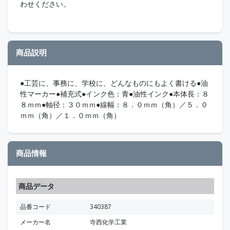
わせください。
商品説明
●工芸に、事務に、学校に、どんなものにもよく書ける●油
性マーカー●補充式●インク色：青●油性インク●本体長：８
８ｍｍ●軸径：３０ｍｍ●線幅：８．０ｍｍ（角）／５．０
ｍｍ（角）／１．０ｍｍ（角）
商品情報
商品データ
品番コード
340387
メーカー名
寺西化学工業