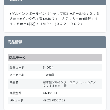
●ゲルインクボールペン（キャップ式）●ボール径：０．３
８ｍｍ●インク色：青●本体長：１３７．８ｍｍ●軸径：１
１．５ｍｍ●替芯：ＵＭＲ１（３４２－９０２）
商品情報
商品データ
品番コード
340654
メーカー名
三菱鉛筆
商品名
耐水性ゲルインク ユニボール・シグノ
０．３８ｍｍ 青
商品型番
UM151.33
JANコード
4902778556122