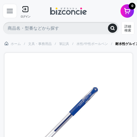
0
ログイン
詳細
検索
ホーム
文具・事務用品
筆記具
水性/中性ボールペン
耐水性ゲルイ