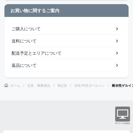
お買い物に関するご案内
ご購入について
送料について
配送予定とエリアについて
返品について
ホーム
文具・事務用品
筆記具
水性/中性ボールペン
耐水性ゲルイ