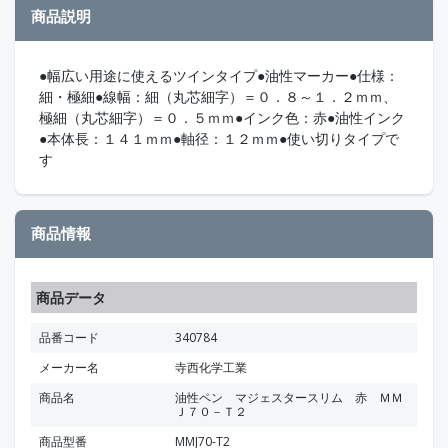
商品説明
●幅広い用途に使えるツインタイプ●油性マーカー●仕様：
細・極細●線幅：細（丸芯細字）＝０．８～１．２ｍｍ、
極細（丸芯細字）＝０．５ｍｍ●インク色：赤●油性インク
●本体長：１４１ｍｍ●軸径：１２ｍｍ●使い切りタイプで
す
商品情報
商品データ
品番コード
340784
メーカー名
寺西化学工業
商品名
油性ペン マジェスタースリム 赤 ＭＭ
Ｊ７０－Ｔ２
商品型番
MMJ70-T2