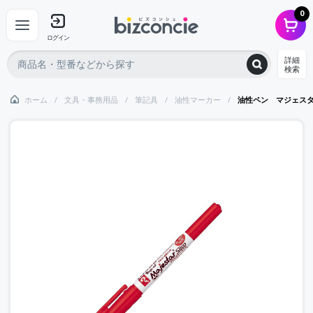
0
ログイン
詳細
検索
ホーム
文具・事務用品
筆記具
油性マーカー
油性ペン マジェス