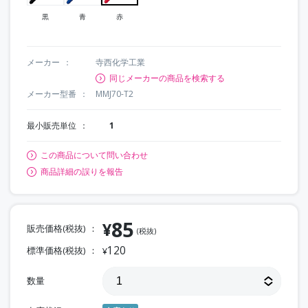
黒
青
赤
メーカー
寺西化学工業
同じメーカーの商品を検索する
メーカー型番
MMJ70-T2
最小販売単位
1
この商品について問い合わせ
商品詳細の誤りを報告
85
¥
販売価格(税抜)
(税抜)
120
標準価格(税抜)
¥
数量