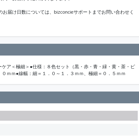
届け日数については、bizconcieサポートまでお問い合わせく
ーケア＜極細＞●仕様：８色セット（黒・赤・青・緑・黄・茶・ピ
．０ｍｍ●線幅：細＝１．０～１．３ｍｍ、極細＝０．５ｍｍ