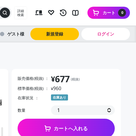
詳細
カート
0
検索
ゲスト
新規登録
ログイン
677
¥
販売価格(税抜)
(税抜)
960
標準価格(税抜)
¥
在庫状況
在庫あり
両
数量
カートへ入れる