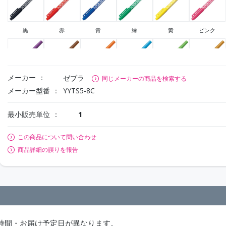
黒
赤
青
緑
黄
ピンク
メーカー
ゼブラ
同じメーカーの商品を検索する
紫
茶
オレンジ
ライトブルー
ライトグリー
ライトブラウ
メーカー型番
YYTS5-8C
ン
ン
最小販売単位
1
この商品について問い合わせ
商品詳細の誤りを報告
時間・お届け予定日が異なります。