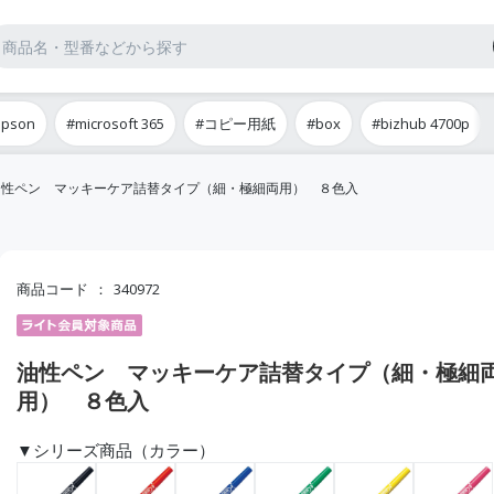
epson
#microsoft 365
#コピー用紙
#box
#bizhub 4700p
油性ペン マッキーケア詰替タイプ（細・極細両用） ８色入
商品コード
340972
油性ペン マッキーケア詰替タイプ（細・極細
用） ８色入
▼シリーズ商品（カラー）