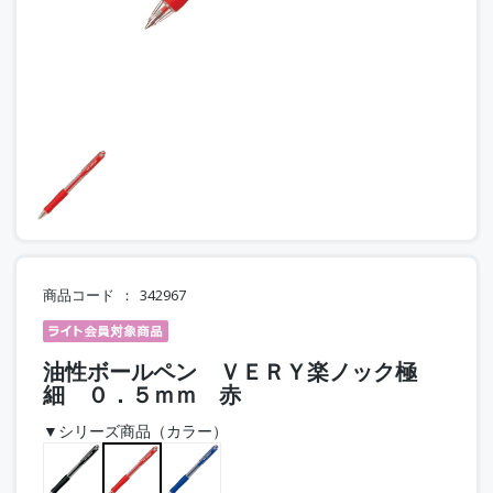
商品コード
342967
油性ボールペン ＶＥＲＹ楽ノック極
細 ０．５ｍｍ 赤
▼シリーズ商品（カラー）