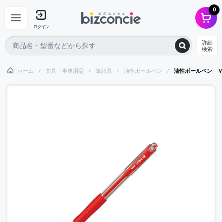
0
ログイン
詳細
検索
ホーム
文具・事務用品
筆記具
油性ボールペン
油性ボールペン 