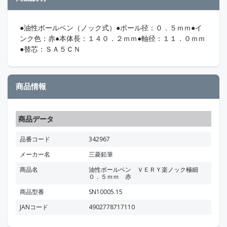
●油性ボールペン（ノック式）●ボール径：０．５ｍｍ●イ
ンク色：赤●本体長：１４０．２ｍｍ●軸径：１１．０ｍｍ
●替芯：ＳＡ５ＣＮ
商品情報
商品データ
品番コード
342967
メーカー名
三菱鉛筆
商品名
油性ボールペン ＶＥＲＹ楽ノック極細
０．５ｍｍ 赤
商品型番
SN10005.15
JANコード
4902778717110