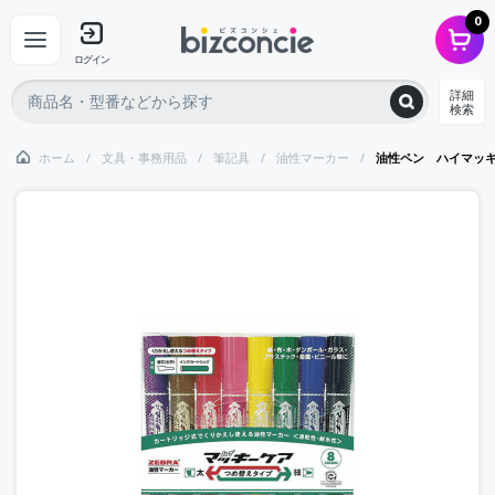
0
ログイン
詳細
検索
ホーム
文具・事務用品
筆記具
油性マーカー
油性ペン ハイマッ