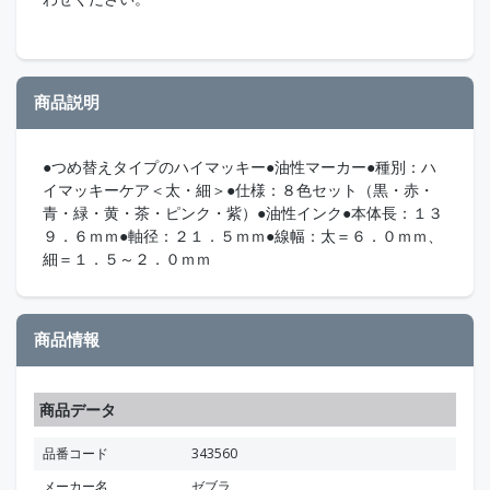
商品説明
●つめ替えタイプのハイマッキー●油性マーカー●種別：ハ
イマッキーケア＜太・細＞●仕様：８色セット（黒・赤・
青・緑・黄・茶・ピンク・紫）●油性インク●本体長：１３
９．６ｍｍ●軸径：２１．５ｍｍ●線幅：太＝６．０ｍｍ、
細＝１．５～２．０ｍｍ
商品情報
商品データ
品番コード
343560
メーカー名
ゼブラ