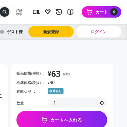
詳細
カート
0
検索
ゲスト
新規登録
ログイン
63
¥
販売価格(税抜)
(税抜)
90
標準価格(税抜)
¥
在庫状況
在庫あり
エ
数量
カートへ入れる