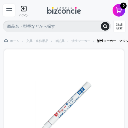
0
ログイン
詳細
検索
ホーム
文具・事務用品
筆記具
油性マーカー
油性マーカー マジ