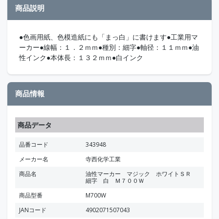
商品説明
●色画用紙、色模造紙にも「まっ白」に書けます●工業用マ
ーカー●線幅：１．２ｍｍ●種別：細字●軸径：１１ｍｍ●油
性インク●本体長：１３２ｍｍ●白インク
商品情報
商品データ
品番コード
343948
メーカー名
寺西化学工業
商品名
油性マーカー マジック ホワイトＳＲ
細字 白 Ｍ７００Ｗ
商品型番
M700W
JANコード
4902071507043