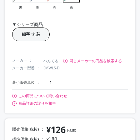
黒
青
赤
緑
▼シリーズ商品
細字･丸芯
メーカー
ぺんてる
同じメーカーの商品を検索する
メーカー型番
EMWLS-D
最小販売単位
1
この商品について問い合わせ
商品詳細の誤りを報告
126
¥
販売価格(税抜)
(税抜)
180
標準価格(税抜)
¥