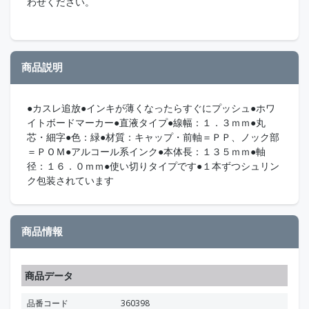
わせください。
商品説明
●カスレ追放●インキが薄くなったらすぐにプッシュ●ホワ
イトボードマーカー●直液タイプ●線幅：１．３ｍｍ●丸
芯・細字●色：緑●材質：キャップ・前軸＝ＰＰ、ノック部
＝ＰＯＭ●アルコール系インク●本体長：１３５ｍｍ●軸
径：１６．０ｍｍ●使い切りタイプです●１本ずつシュリン
ク包装されています
商品情報
商品データ
品番コード
360398