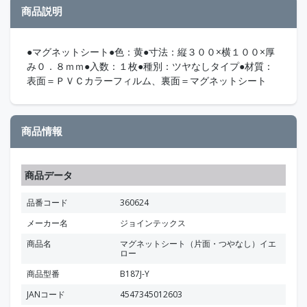
商品説明
●マグネットシート●色：黄●寸法：縦３００×横１００×厚
み０．８ｍｍ●入数：１枚●種別：ツヤなしタイプ●材質：
表面＝ＰＶＣカラーフィルム、裏面＝マグネットシート
商品情報
商品データ
品番コード
360624
メーカー名
ジョインテックス
商品名
マグネットシート（片面・つやなし）イエ
ロー
商品型番
B187J-Y
JANコード
4547345012603