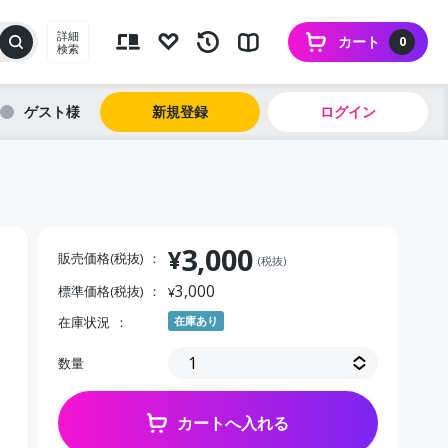
詳細
カート
0
検索
ゲスト
新規登録
ログイン
3,000
¥
販売価格(税抜)
(税抜)
3,000
標準価格(税抜)
¥
在庫状況
在庫あり
数量
カートへ入れる