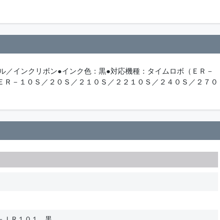
ル／インクリボン●インク色：黒●対応機種：タイムロボ（ＥＲ－
ＥＲ－１０Ｓ／２０Ｓ／２１０Ｓ／２２１０Ｓ／２４０Ｓ／２７０
－ＩＲ１０１ 黒