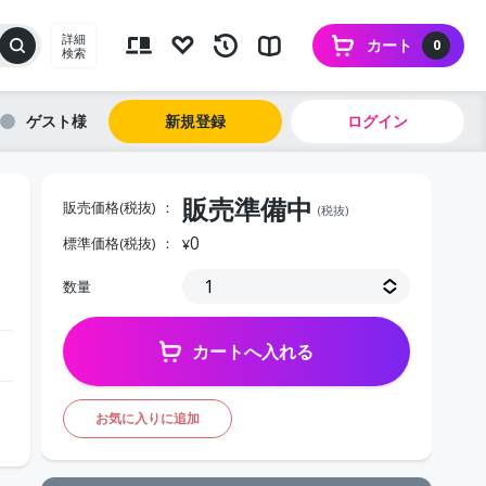
詳細
カート
0
検索
ゲスト
新規登録
ログイン
販売準備中
販売価格(税抜)
(税抜)
0
標準価格(税抜)
¥
数量
カートへ入れる
お気に入りに追加