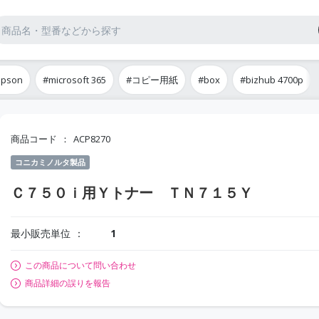
epson
#microsoft 365
#コピー用紙
#box
#bizhub 4700p
商品コード
ACP8270
コニカミノルタ製品
Ｃ７５０ｉ用Ｙトナー ＴＮ７１５Ｙ
最小販売単位
1
この商品について問い合わせ
商品詳細の誤りを報告