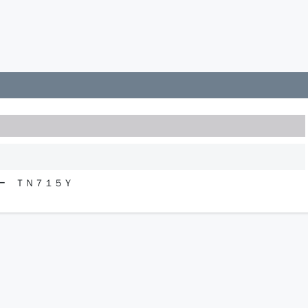
ー ＴＮ７１５Ｙ