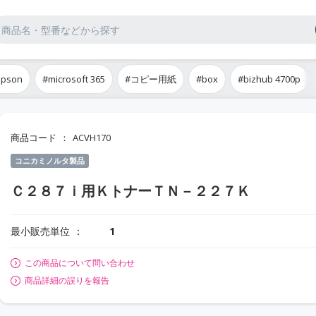
epson
#microsoft 365
#コピー用紙
#box
#bizhub 4700p
商品コード
ACVH170
コニカミノルタ製品
Ｃ２８７ｉ用ＫトナーＴＮ－２２７Ｋ
最小販売単位
1
この商品について問い合わせ
商品詳細の誤りを報告