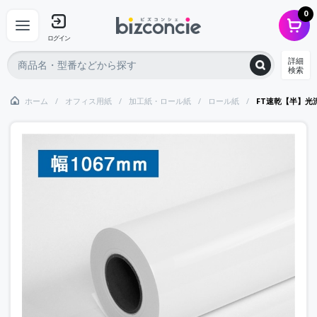
0
ログイン
詳細
検索
ホーム
オフィス用紙
加工紙・ロール紙
ロール紙
FT速乾【半】光沢