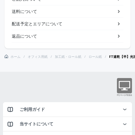
送料について
配送予定とエリアについて
返品について
ホーム
オフィス用紙
加工紙・ロール紙
ロール紙
FT速乾【半】光沢
ご利用ガイド
当サイトについて