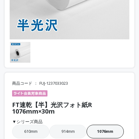
商品コード
FUJ-1237033023
FT速乾【半】光沢フォト紙R
1076mm×30m
▼シリーズ商品
610mm
914mm
1076mm