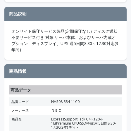
商品説明
オンサイト保守サービス製品(定期保守なし) ディスク返却
不要サービス付き 対象:サーバ本体、およびサーバ内蔵オ
プション、ディスプレイ、UPS 週5日間8:30～17:30対応(3
年間)
商品情報
商品データ
品番コード
NH508-3R4-11C0
メーカー名
ＮＥＣ
商品名
ExpressSupportPack G4 R120x-
1E(Premium CPU/SSD搭載)用 5日間8:30-
17:30(3年) ディ・