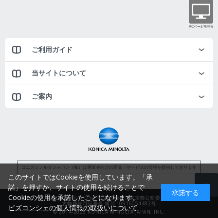
ご利用ガイド
当サイトについて
ご案内
コニカミノルタジャパン（株）は事業者向けの商品・サービスの情報を提供しております
このサイトではCookieを使用しています。「承
諾」を押すか、サイトの使用を続けることで
承諾する
Cookieの使用を承諾したことになります。
コニカミノルタジャパン株式会社／東京都公安委員会
古物商許可証番号 第3010916054482号
ビズコンシェの個人情報の取扱いについて
© 2014-2025 KONICA MINOLTA JAPAN, INC.