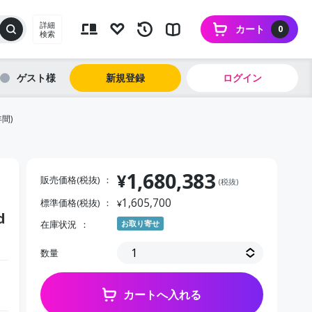
詳細
カート
0
検索
ゲスト
新規登録
ログイン
年間)
1,680,383
¥
販売価格(税抜)
(税抜)
1,605,700
標準価格(税抜)
¥
d
在庫状況
お取り寄せ
数量
カートへ入れる