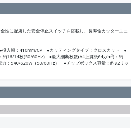
安全性に配慮した安全停止スイッチを搭載し、長寿命カッターユニ
g ●投入幅：410mm/CP ●カッティングタイプ：クロスカット ●
16/14枚(50/60Hz) ●最大細断枚数(A4上質紙64g/m²)：約
●消費電力：540/620W（50/60Hz） ●チップボックス容量：約92リッ