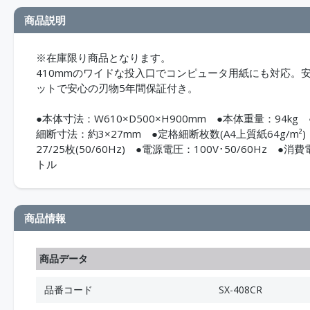
商品説明
※在庫限り商品となります。
410mmのワイドな投入口でコンピュータ用紙にも対応。
ットで安心の刃物5年間保証付き。
●本体寸法：W610×D500×H900mm ●本体重量：94k
細断寸法：約3×27mm ●定格細断枚数(A4上質紙64g/m²)：約
27/25枚(50/60Hz) ●電源電圧：100V･50/60Hz 
トル
商品情報
商品データ
品番コード
SX-408CR