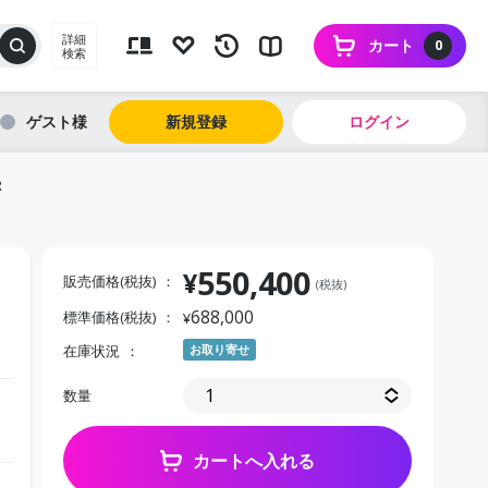
詳細
カート
0
検索
ゲスト
新規登録
ログイン
R
550,400
¥
販売価格(税抜)
(税抜)
688,000
標準価格(税抜)
¥
在庫状況
お取り寄せ
数量
カートへ入れる