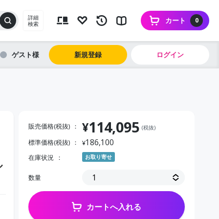
詳細
カート
0
検索
ゲスト
新規登録
ログイン
114,095
¥
販売価格(税抜)
(税抜)
186,100
標準価格(税抜)
¥
在庫状況
お取り寄せ
ル
数量
カートへ入れる