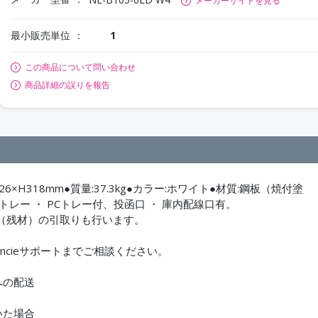
メーカーサイトを見る
最小販売単位
1
この商品について問い合わせ
商品詳細の誤りを報告
426×H318mm●質量:37.3kg●カラー:ホワイト●材質:鋼板（焼付塗
トレー ・ PCトレー付、投函口 ・ 庫内配線口有。
（残材）の引取りも行います。
ncieサポートまでご相談ください。
への配送
いた場合