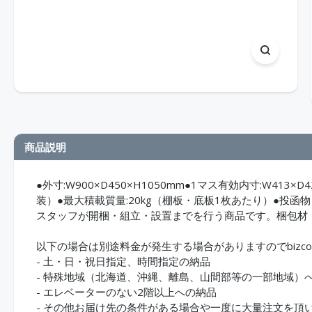
商品説明
●外寸:W900×D450×H1050mm●1マス有効内寸:W413×D
装）●最大積載質量:20kg（棚板・底板1枚あたり）●投函物
スタッフが開梱・組立・設置までを行う商品です。梱包材
以下の場合は別途料金が発生する場合がありますのでbizco
- 土・日・祝日指定、時間指定の納品
- 特殊地域（北海道、沖縄、離島、山間部等の一部地域）
- エレベーターのない2階以上への納品
- その他お届け先の条件がある場合や一度に大量注文を頂