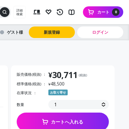
詳細
カート
0
検索
ゲスト
新規登録
ログイン
30,711
¥
販売価格(税抜)
(税抜)
48,500
標準価格(税抜)
¥
在庫状況
お取り寄せ
数量
カートへ入れる